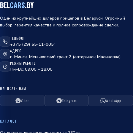
BEL
CARS
.BY
Один из крупнейших дилеров прицепов в Беларуси. Огромный
выбор, гарантия качества и полное сопровождение сделки.
ТЕЛЕФОН
ОТПРАВИТЬ
+375 (29) 55-11-005"
АДРЕС
политикой
г. Минск, Меньковский тракт 2 (авторынок Малиновка)
обработки персональных данных
РЕЖИМ РАБОТЫ
Пн–Вс: 09:00 – 18:00
НАПИСАТЬ НАМ
Viber
Telegram
WhatsApp
ОТПРАВИТЬ
политикой
КАТАЛОГ
обработки персональных данных
Одноосные легковые прицепы до 750 кг.