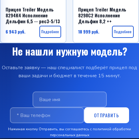
Прицеп Treiler Модель
Прицеп Treiler Модель
8294К4 Исполнение
8298С2 Исполнение
Дельфин 6,5 -- рес3-5/13
Дельфин 8,2 ++
6 943
руб.
Подробнее
18 999
руб.
Подробнее
Не нашли нужную модель?
Оставьте заявку — наш специалист подберёт прицеп под
ваши задачи и бюджет в течение 15 минут.
ОТПРАВИТЬ
Нажимая кнопку Отправить, вы соглашаетесь с
политикой обработки
персональных данных