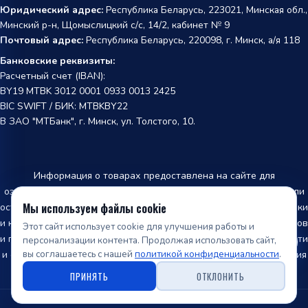
Юридический адрес:
Республика Беларусь, 223021, Минская обл.,
Минский р-н, Щомыслицкий с/с, 14/2, кабинет № 9
Почтовый адрес:
Республика Беларусь, 220098, г. Минск, а/я 118
Банковские реквизиты:
Расчетный счет (IBAN):
BY19 MTBK 3012 0001 0933 0013 2425
BIC SWIFT / БИК: MTBKBY22
В ЗАО "МТБанк", г. Минск, ул. Толстого, 10.
Информация о товарах предоставлена на сайте для
ознакомления и не является публичной офертой. Производители
Мы используем файлы cookie
оставляют за собой право изменять внешний вид, характеристики
и комплектацию товара, предварительно не уведомляя продавцов
Этот сайт использует cookie для улучшения работы и
и потребителей. Информация о наличии товара, точной стоимости
персонализации контента. Продолжая использовать сайт,
вы соглашаетесь с нашей
политикой конфиденциальности
.
и оформление заказа производится только после подтверждения
менеджером нашей компании.
ПРИНЯТЬ
ОТКЛОНИТЬ