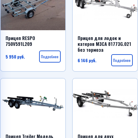
Прицеп RESPO
Прицеп для лодок и
750V591L209
катеров МЗСА 81773G.021
без тормоза
5 950
руб.
Подробнее
6 146
руб.
Подробнее
Прицеп Treiler Модель
Прицеп для двух