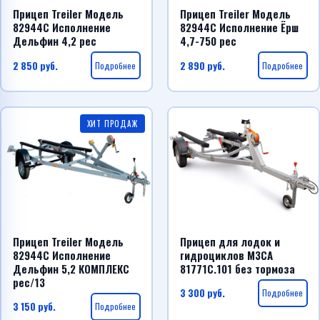
Прицеп Treiler Модель
Прицеп Treiler Модель
82944С Исполнение
82944С Исполнение Ёрш
Дельфин 4,2 рес
4,7-750 рес
2 850
руб.
Подробнее
2 890
руб.
Подробнее
ХИТ ПРОДАЖ
Прицеп Treiler Модель
Прицеп для лодок и
82944С Исполнение
гидроциклов МЗСА
Дельфин 5,2 КОМПЛЕКС
81771С.101 без тормоза
рес/13
3 300
руб.
Подробнее
3 150
руб.
Подробнее