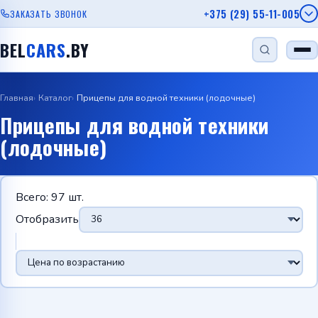
+375 (29) 55-11-005
ЗАКАЗАТЬ ЗВОНОК
BEL
CARS
.BY
Главная
Каталог
Прицепы для водной техники (лодочные)
НАЙТИ
Прицепы для водной техники
(лодочные)
Одноосный прицеп
Прицеп для лодки
Прицеп для дачи
Прицеп с бортом
Автовозы
Всего:
97
шт.
Отобразить
Viber