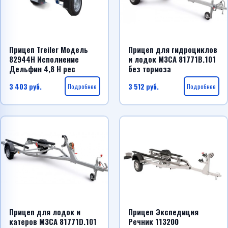
Прицеп Treiler Модель
Прицеп для гидроциклов
82944H Исполнение
и лодок МЗСА 81771B.101
Дельфин 4,8 Н рес
без тормоза
3 403
руб.
Подробнее
3 512
руб.
Подробнее
Прицеп для лодок и
Прицеп Экспедиция
катеров МЗСА 81771D.101
Речник 113200