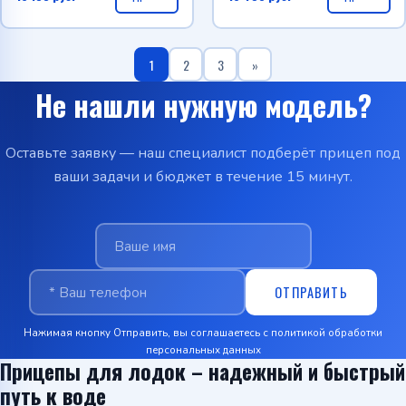
1
2
3
»
Не нашли нужную модель?
Оставьте заявку — наш специалист подберёт прицеп под
ваши задачи и бюджет в течение 15 минут.
ОТПРАВИТЬ
Нажимая кнопку Отправить, вы соглашаетесь с
политикой обработки
персональных данных
Прицепы для лодок – надежный и быстрый
путь к воде