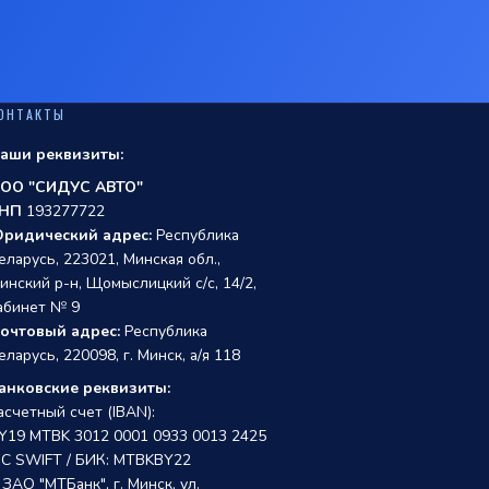
ОНТАКТЫ
аши реквизиты:
ОО "СИДУС АВТО"
НП
193277722
ридический адрес:
Республика
еларусь, 223021, Минская обл.,
инский р-н, Щомыслицкий с/с, 14/2,
абинет № 9
очтовый адрес:
Республика
еларусь, 220098, г. Минск, а/я 118
анковские реквизиты:
асчетный счет (IBAN):
Y19 MTBK 3012 0001 0933 0013 2425
IC SWIFT / БИК: MTBKBY22
 ЗАО "МТБанк", г. Минск, ул.