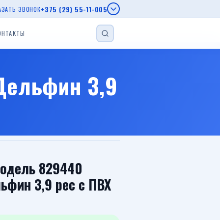
+375 (29) 55-11-005
АЗАТЬ ЗВОНОК
ОНТАКТЫ
НАЙТИ
епы МЗСА
Дельфин 3,9
епы AL-KO
г.
еп
Прицеп для лодки
Прицеп с бортом
Автовозы
Модель 829440
ьфин 3,9 рес с ПВХ
Viber