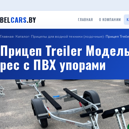
BEL
CARS
.BY
ГЛАВНАЯ
О КОМПАНИИ
К
Главная
Каталог
Прицепы для водной техники (лодочные)
Прицеп Treil
Одноосные легковые
Двухосные легковые
Прицеп
Прицепы ООО ТРЕЙЛЕР
Прицеп Treiler Модел
прицепы до 750 кг.
прицепы до 750 кг.
(Красн
рес с ПВХ упорами
Прице
Прицепы с бортом
Прицепы Вектор (ЛАВ)
Специальные прицепы
(Саран
Прицепы автовозы
Прицепы Respo
Прицеп для гидроцикло
Прицеп