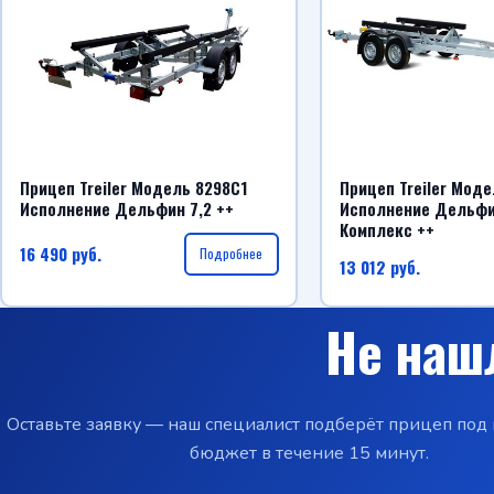
Прицеп Treiler Модель 8298С1
Прицеп Treiler Мод
Исполнение Дельфин 7,2 ++
Исполнение Дельфи
Комплекс ++
16 490
руб.
Подробнее
13 012
руб.
Не наш
Оставьте заявку — наш специалист подберёт прицеп под 
бюджет в течение 15 минут.