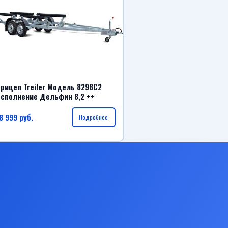
рицеп Treiler Модель 8298С2
сполнение Дельфин 8,2 ++
8 999
руб.
Подробнее