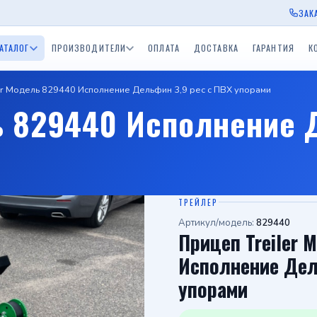
ЗАК
АТАЛОГ
ПРОИЗВОДИТЕЛИ
ОПЛАТА
ДОСТАВКА
ГАРАНТИЯ
К
er Модель 829440 Исполнение Дельфин 3,9 рес с ПВХ упорами
ы Экспедиция
Прицепы для водной
Прицепы BelTrailer
Прицепы для дачи
Приц
ь 829440 Исполнение 
окамский РМЗ)
техники (лодочные)
пы ССТ
Одноосные прицепы с
Двухосные прицепы с
Прицепы БелАЗ
Приц
скСпецТехника)
тормозом 750 - 3500 кг.
тормозом 750 - 3500 к
Одноосный приц
Прицеп для дачи
Средства спасения на
в
ы Tiki
Лодки и катера
воде
ТРЕЙЛЕР
Артикул/модель:
829440
Прицеп Treiler 
Исполнение Дел
упорами