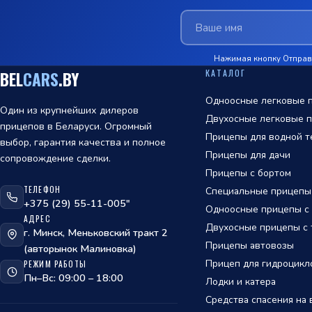
Нажимая кнопку Отправи
КАТАЛОГ
BEL
CARS
.BY
Одноосные легковые п
Один из крупнейших дилеров
Двухосные легковые п
прицепов в Беларуси. Огромный
Прицепы для водной т
выбор, гарантия качества и полное
Прицепы для дачи
сопровождение сделки.
Прицепы с бортом
ТЕЛЕФОН
Специальные прицепы
ОТПРАВИТЬ
+375 (29) 55-11-005"
Одноосные прицепы с т
АДРЕС
политикой
Двухосные прицепы с т
г. Минск, Меньковский тракт 2
обработки персональных данных
Прицепы автовозы
(авторынок Малиновка)
Прицеп для гидроцикл
РЕЖИМ РАБОТЫ
Пн–Вс: 09:00 – 18:00
Лодки и катера
Средства спасения на 