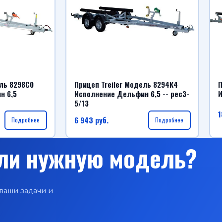
ель 8298С0
Прицеп Treiler Модель 8294К4
П
н 6,5
Исполнение Дельфин 6,5 -- рес3-
И
5/13
1
6 943
руб.
Подробнее
Подробнее
ли нужную модель?
ваши задачи и