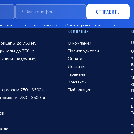
ОТПРАВИТЬ
ть, вы соглашаетесь с
политикой обработки персональных данных
КОМПАНИЯ
К
Н
рицепы до 750 кг.
О компании
рицепы до 750 кг.
Производители
О
У
ехники (лодочные)
Оплата
Ю
Доставка
Б
Гарантия
М
Контакты
к
ормозом 750 - 3500 кг.
Публикации
П
Б
ормозом 750 - 3500 кг.
Б
Р
ов
B
B
воде
В