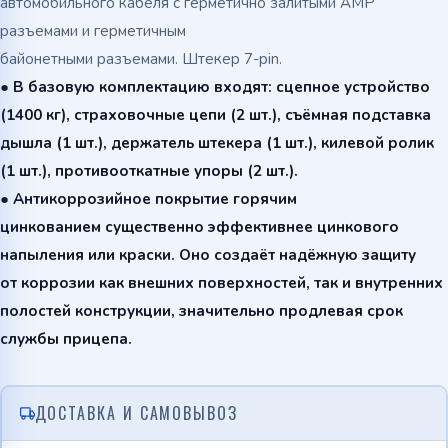
автомобильного кабеля с герметично залитыми АМР
разъемами
и герметичным
байонетным
и
раз
ъ
ем
ами.
Штекер 7-pin.
● В базовую комплектацию входят: сцепное устройство
(1400 кг), страховочные цепи (2 шт.), съёмная подставка
дышла (1 шт.), держатель штекера (1 шт.), килевой ролик
(1 шт.), противооткатные упоры (2 шт.).
● Антикоррозийное покрытие горячим
цинкованием существенно эффективнее цинкового
напыления или краски. Оно создаёт надёжную защиту
от коррозии как внешних поверхностей, так и внутренних
полостей конструкции, значительно продлевая срок
службы прицепа.
ДОСТАВКА И САМОВЫВОЗ