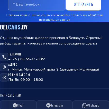
ОТПРАВИТЬ
Нажимая кнопку Отправить, вы соглашаетесь с
политикой обработки
персональных данных
BEL
CARS
.BY
Один из крупнейших дилеров прицепов в Беларуси. Огромный
выбор, гарантия качества и полное сопровождение сделки.
ТЕЛЕФОН
ОТПРАВИТЬ
+375 (29) 55-11-005"
АДРЕС
политикой
г. Минск, Меньковский тракт 2 (авторынок Малиновка)
обработки персональных данных
РЕЖИМ РАБОТЫ
Пн–Вс: 09:00 – 18:00
НАПИСАТЬ НАМ
Viber
Telegram
WhatsApp