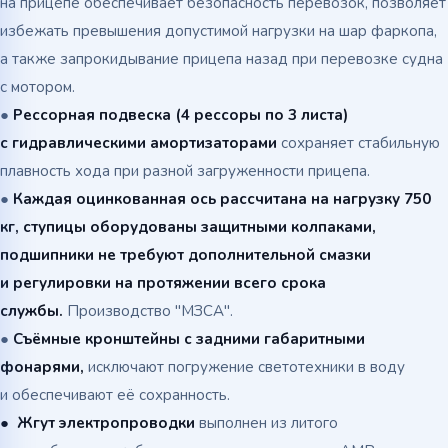
на прицепе обеспечивает безопасность перевозок, позволяет
избежать превышения допустимой нагрузки на шар фаркопа,
а также запрокидывание прицепа назад при перевозке судна
с мотором.
●
Рессорная подвеска (4 рессоры по 3 листа)
с гидравлическими амортизаторами
сохраняет стабильную
плавность хода при разной загруженности прицепа.
●
Каждая оцинкованная ось рассчитана на нагрузку 750
кг, ступицы оборудованы защитными колпаками,
подшипники не требуют дополнительной смазки
и регулировки на протяжении всего срока
службы.
Производство "МЗСА".
●
Съёмные кронштейны с задними габаритными
фонарями,
исключают погружение светотехники в воду
и обеспечивают её сохранность.
●
Жгут электропроводки
выполнен из литого