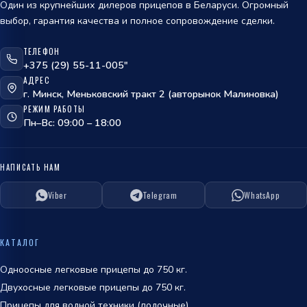
Один из крупнейших дилеров прицепов в Беларуси. Огромный
выбор, гарантия качества и полное сопровождение сделки.
ТЕЛЕФОН
ОТПРАВИТЬ
+375 (29) 55-11-005"
АДРЕС
политикой
г. Минск, Меньковский тракт 2 (авторынок Малиновка)
обработки персональных данных
РЕЖИМ РАБОТЫ
Пн–Вс: 09:00 – 18:00
НАПИСАТЬ НАМ
Viber
Telegram
WhatsApp
ОТПРАВИТЬ
политикой
КАТАЛОГ
обработки персональных данных
Одноосные легковые прицепы до 750 кг.
Двухосные легковые прицепы до 750 кг.
Прицепы для водной техники (лодочные)