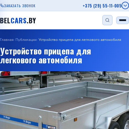
+375 (29) 55-11-005
ЗАКАЗАТЬ ЗВОНОК
BEL
CARS
.BY
Главная
Публикации
Устройство прицепа для легкового автомобиля
НАЙТИ
Устройство прицепа для
легкового автомобиля
Одноосный прицеп
Прицеп для лодки
Прицеп для дачи
Прицеп с бортом
Автовозы
Viber