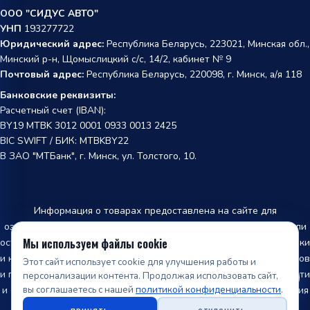
ООО "СИДУС АВТО"
УНП
193277722
Юридический адрес:
Республика Беларусь, 223021, Минская обл.,
Минский р-н, Щомыслицкий с/с, 14/2, кабинет № 9
Почтовый адрес:
Республика Беларусь, 220098, г. Минск, а/я 118
Банковские реквизиты:
Расчетный счет (IBAN):
BY19 MTBK 3012 0001 0933 0013 2425
BIC SWIFT / БИК: MTBKBY22
В ЗАО "МТБанк", г. Минск, ул. Толстого, 10.
Информация о товарах предоставлена на сайте для
ознакомления и не является публичной офертой. Производители
Мы используем файлы cookie
оставляют за собой право изменять внешний вид, характеристики
и комплектацию товара, предварительно не уведомляя продавцов
Этот сайт использует cookie для улучшения работы и
и потребителей. Информация о наличии товара, точной стоимости
персонализации контента. Продолжая использовать сайт,
вы соглашаетесь с нашей
политикой конфиденциальности
.
и оформление заказа производится только после подтверждения
менеджером нашей компании.