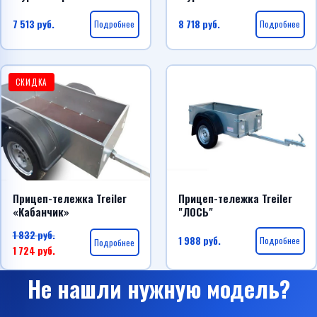
7 513
руб.
Подробнее
8 718
руб.
Подробнее
СКИДКА
Прицеп-тележка Treiler
Прицеп-тележка Treiler
«Кабанчик»
"ЛОСЬ"
1 832
руб.
1 988
руб.
Подробнее
Подробнее
1 724
руб.
Не нашли нужную модель?