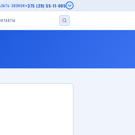
+375 (29) 55-11-005
АЗАТЬ ЗВОНОК
ОНТАКТЫ
НАЙТИ
епы МЗСА
епы AL-KO
г.
еп
Прицеп для лодки
Прицеп с бортом
Автовозы
Viber