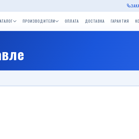
ЗАК
АТАЛОГ
ПРОИЗВОДИТЕЛИ
ОПЛАТА
ДОСТАВКА
ГАРАНТИЯ
К
ы Экспедиция
Прицепы для водной
Прицепы BelTrailer
Прицепы для дачи
Приц
авле
окамский РМЗ)
техники (лодочные)
пы ССТ
Одноосные прицепы с
Двухосные прицепы с
Прицепы БелАЗ
Приц
скСпецТехника)
тормозом 750 - 3500 кг.
тормозом 750 - 3500 к
Одноосный приц
Прицеп для дачи
Средства спасения на
в
ы Tiki
Лодки и катера
воде