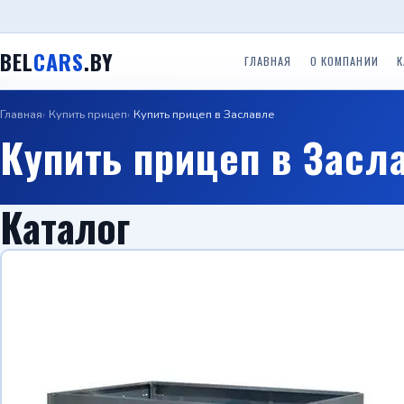
BEL
CARS
.BY
ГЛАВНАЯ
О КОМПАНИИ
К
Главная
Купить прицеп
Купить прицеп в Заславле
Одноосные легковые
Двухосные легковые
Прицеп
Прицепы ООО ТРЕЙЛЕР
Купить прицеп в Засл
прицепы до 750 кг.
прицепы до 750 кг.
(Красн
Прице
Прицепы с бортом
Прицепы Вектор (ЛАВ)
Специальные прицепы
(Саран
Каталог
Прицепы автовозы
Прицепы Respo
Прицеп для гидроцикло
Прицеп