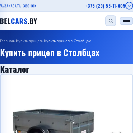
+375 (29) 55-11-005
ЗАКАЗАТЬ ЗВОНОК
BEL
CARS
.BY
Главная
Купить прицеп
Купить прицеп в Столбцах
НАЙТИ
Купить прицеп в Столбцах
Каталог
Одноосный прицеп
Прицеп для лодки
Прицеп для дачи
Прицеп с бортом
Автовозы
Viber