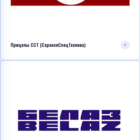
Прицепы ССТ (СаранскСпецТехника)