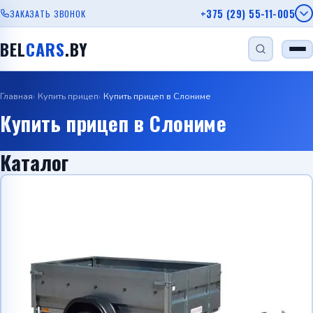
+375 (29) 55-11-005
ЗАКАЗАТЬ ЗВОНОК
BEL
CARS
.BY
Главная
Купить прицеп
Купить прицеп в Слониме
НАЙТИ
Купить прицеп в Слониме
Каталог
Одноосный прицеп
Прицеп для лодки
Прицеп для дачи
Прицеп с бортом
Автовозы
Viber