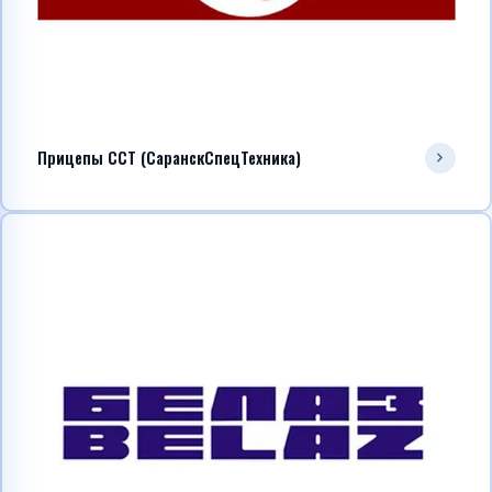
Прицепы ССТ (СаранскСпецТехника)