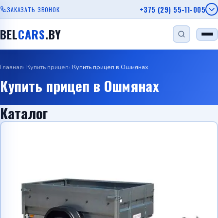
+375 (29) 55-11-005
ЗАКАЗАТЬ ЗВОНОК
BEL
CARS
.BY
Главная
Купить прицеп
Купить прицеп в Ошмянах
НАЙТИ
Купить прицеп в Ошмянах
Каталог
Одноосный прицеп
Прицеп для лодки
Прицеп для дачи
Прицеп с бортом
Автовозы
Viber