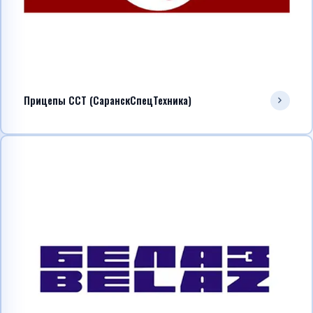
Прицепы ССТ (СаранскСпецТехника)