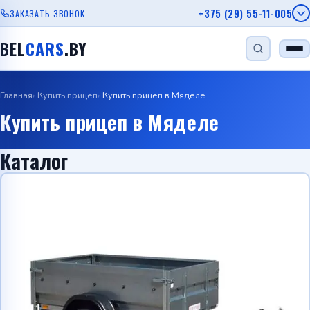
+375 (29) 55-11-005
ЗАКАЗАТЬ ЗВОНОК
BEL
CARS
.BY
Главная
Купить прицеп
Купить прицеп в Мяделе
НАЙТИ
Купить прицеп в Мяделе
Каталог
Одноосный прицеп
Прицеп для лодки
Прицеп для дачи
Прицеп с бортом
Автовозы
Viber