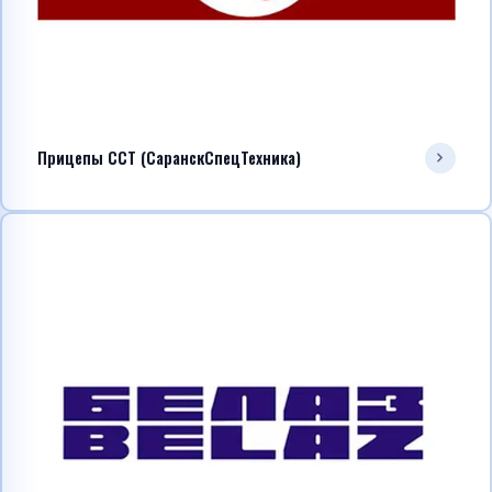
Прицепы ССТ (СаранскСпецТехника)