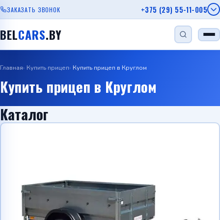
+375 (29) 55-11-005
ЗАКАЗАТЬ ЗВОНОК
BEL
CARS
.BY
Главная
Купить прицеп
Купить прицеп в Круглом
НАЙТИ
Купить прицеп в Круглом
Каталог
Одноосный прицеп
Прицеп для лодки
Прицеп для дачи
Прицеп с бортом
Автовозы
Viber