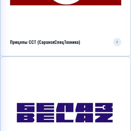
Прицепы ССТ (СаранскСпецТехника)