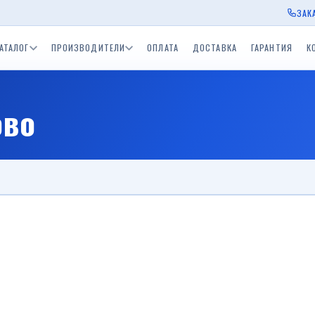
ЗАК
АТАЛОГ
ПРОИЗВОДИТЕЛИ
ОПЛАТА
ДОСТАВКА
ГАРАНТИЯ
К
ы Экспедиция
Прицепы для водной
Прицепы BelTrailer
Прицепы для дачи
Приц
ово
окамский РМЗ)
техники (лодочные)
пы ССТ
Одноосные прицепы с
Двухосные прицепы с
Прицепы БелАЗ
Приц
скСпецТехника)
тормозом 750 - 3500 кг.
тормозом 750 - 3500 к
Одноосный приц
Прицеп для дачи
Средства спасения на
в
ы Tiki
Лодки и катера
воде