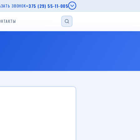
+375 (29) 55-11-005
АЗАТЬ ЗВОНОК
ОНТАКТЫ
НАЙТИ
епы МЗСА
епы AL-KO
г.
еп
Прицеп для лодки
Прицеп с бортом
Автовозы
Viber