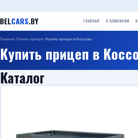
BEL
CARS
.BY
ГЛАВНАЯ
О КОМПАНИИ
К
Главная
Купить прицеп
Купить прицеп в Коссово
Одноосные легковые
Двухосные легковые
Прицеп
Прицепы ООО ТРЕЙЛЕР
Купить прицеп в Косс
прицепы до 750 кг.
прицепы до 750 кг.
(Красн
Прице
Прицепы с бортом
Прицепы Вектор (ЛАВ)
Специальные прицепы
(Саран
Каталог
Прицепы автовозы
Прицепы Respo
Прицеп для гидроцикло
Прицеп