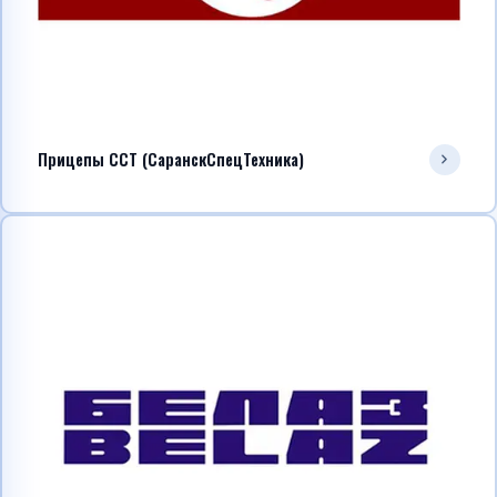
Прицепы ССТ (СаранскСпецТехника)