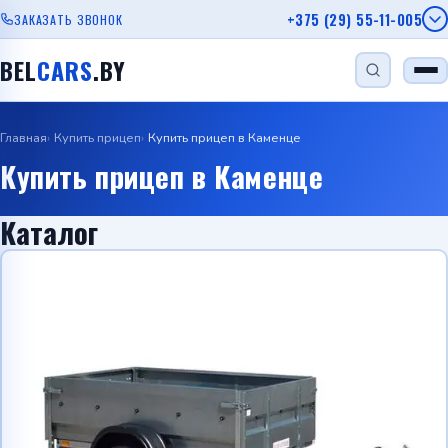
+375 (29) 55-11-005
ЗАКАЗАТЬ ЗВОНОК
BEL
CARS
.BY
Главная
Купить прицеп
Купить прицеп в Каменце
НАЙТИ
Купить прицеп в Каменце
Каталог
Одноосный прицеп
Прицеп для лодки
Прицеп для дачи
Прицеп с бортом
Автовозы
Viber