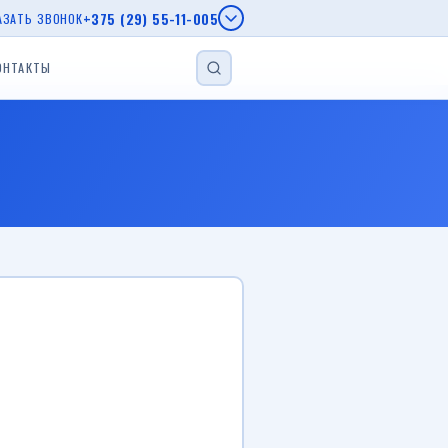
+375 (29) 55-11-005
АЗАТЬ ЗВОНОК
ОНТАКТЫ
НАЙТИ
епы МЗСА
епы AL-KO
г.
еп
Прицеп для лодки
Прицеп с бортом
Автовозы
Viber