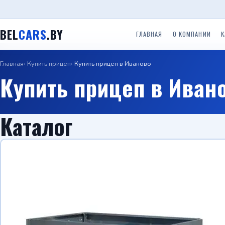
BEL
CARS
.BY
ГЛАВНАЯ
О КОМПАНИИ
К
Главная
Купить прицеп
Купить прицеп в Иваново
Одноосные легковые
Двухосные легковые
Прицеп
Прицепы ООО ТРЕЙЛЕР
Купить прицеп в Иван
прицепы до 750 кг.
прицепы до 750 кг.
(Красн
Прице
Прицепы с бортом
Прицепы Вектор (ЛАВ)
Специальные прицепы
(Саран
Каталог
Прицепы автовозы
Прицепы Respo
Прицеп для гидроцикло
Прицеп