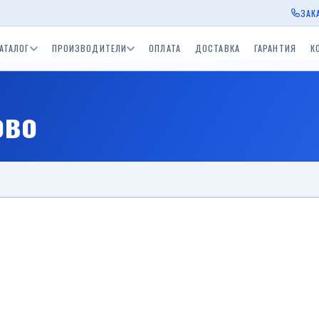
ЗАК
АТАЛОГ
ПРОИЗВОДИТЕЛИ
ОПЛАТА
ДОСТАВКА
ГАРАНТИЯ
К
ы Экспедиция
Прицепы для водной
Прицепы BelTrailer
Прицепы для дачи
Приц
ово
окамский РМЗ)
техники (лодочные)
пы ССТ
Одноосные прицепы с
Двухосные прицепы с
Прицепы БелАЗ
Приц
скСпецТехника)
тормозом 750 - 3500 кг.
тормозом 750 - 3500 к
Одноосный приц
Прицеп для дачи
Средства спасения на
в
ы Tiki
Лодки и катера
воде