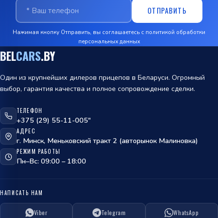
ОТПРАВИТЬ
Нажимая кнопку Отправить, вы соглашаетесь с
политикой обработки
персональных данных
BEL
CARS
.BY
Один из крупнейших дилеров прицепов в Беларуси. Огромный
выбор, гарантия качества и полное сопровождение сделки.
ТЕЛЕФОН
ОТПРАВИТЬ
+375 (29) 55-11-005"
АДРЕС
политикой
г. Минск, Меньковский тракт 2 (авторынок Малиновка)
обработки персональных данных
РЕЖИМ РАБОТЫ
Пн–Вс: 09:00 – 18:00
НАПИСАТЬ НАМ
Viber
Telegram
WhatsApp