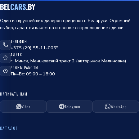
BEL
CARS
.BY
Один из крупнейших дилеров прицепов в Беларуси. Огромный
выбор, гарантия качества и полное сопровождение сделки.
ТЕЛЕФОН
ОТПРАВИТЬ
+375 (29) 55-11-005"
АДРЕС
политикой
г. Минск, Меньковский тракт 2 (авторынок Малиновка)
обработки персональных данных
РЕЖИМ РАБОТЫ
Пн–Вс: 09:00 – 18:00
НАПИСАТЬ НАМ
Viber
Telegram
WhatsApp
ОТПРАВИТЬ
политикой
КАТАЛОГ
обработки персональных данных