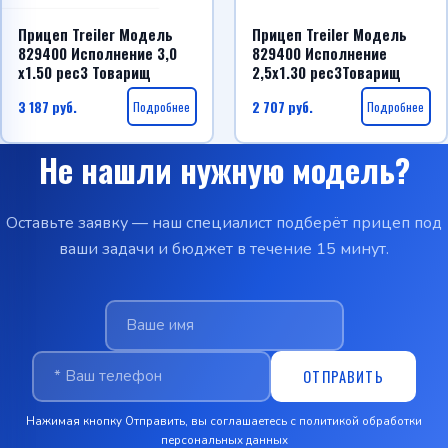
Прицеп Treiler Модель
Прицеп Treiler Модель
829400 Исполнение 3,0
829400 Исполнение
х1.50 рес3 Товарищ
2,5х1.30 рес3Товарищ
3 187
руб.
Подробнее
2 707
руб.
Подробнее
Не нашли нужную модель?
Оставьте заявку — наш специалист подберёт прицеп под
ваши задачи и бюджет в течение 15 минут.
ОТПРАВИТЬ
Нажимая кнопку Отправить, вы соглашаетесь с
политикой обработки
персональных данных