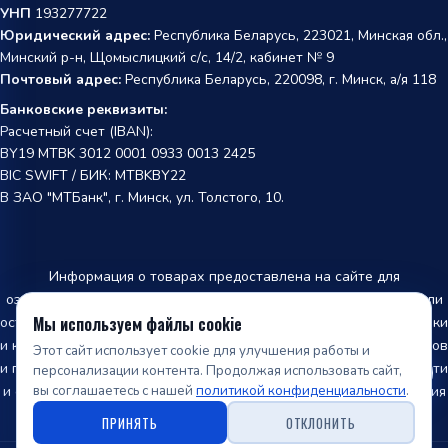
УНП
193277722
Юридический адрес:
Республика Беларусь, 223021, Минская обл.,
Минский р-н, Щомыслицкий с/с, 14/2, кабинет № 9
Почтовый адрес:
Республика Беларусь, 220098, г. Минск, а/я 118
Банковские реквизиты:
Расчетный счет (IBAN):
BY19 MTBK 3012 0001 0933 0013 2425
BIC SWIFT / БИК: MTBKBY22
В ЗАО "МТБанк", г. Минск, ул. Толстого, 10.
Информация о товарах предоставлена на сайте для
ознакомления и не является публичной офертой. Производители
Мы используем файлы cookie
оставляют за собой право изменять внешний вид, характеристики
и комплектацию товара, предварительно не уведомляя продавцов
Этот сайт использует cookie для улучшения работы и
и потребителей. Информация о наличии товара, точной стоимости
персонализации контента. Продолжая использовать сайт,
вы соглашаетесь с нашей
политикой конфиденциальности
.
и оформление заказа производится только после подтверждения
менеджером нашей компании.
ПРИНЯТЬ
ОТКЛОНИТЬ