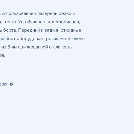
с использованием лазерной резки и
о-тента. Устойчивость к деформации,
ь борта. Передний и задний откидные
ий борт оборудован тросиками, усилены
из 3 мм оцинкованной стали, есть
ов.
ования: