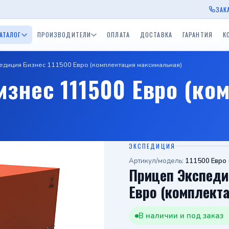
ЗАК
АТАЛОГ
ПРОИЗВОДИТЕЛИ
ОПЛАТА
ДОСТАВКА
ГАРАНТИЯ
К
едиция Бизнес 111500 Евро (комплектация максимальная)
ы Экспедиция
Прицепы для водной
Прицепы BelTrailer
Прицепы для дачи
Приц
знес 111500 Евро (ко
окамский РМЗ)
техники (лодочные)
пы ССТ
Одноосные прицепы с
Двухосные прицепы с
Прицепы БелАЗ
Приц
скСпецТехника)
тормозом 750 - 3500 кг.
тормозом 750 - 3500 к
Одноосный приц
Прицеп для дачи
Средства спасения на
в
ы Tiki
Лодки и катера
воде
ЭКСПЕДИЦИЯ
Артикул/модель:
111500 Евро 
Прицеп Экспеди
Евро (комплект
В наличии и под заказ