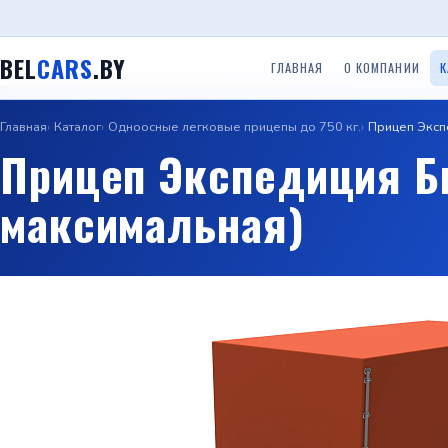
BEL
CARS
.BY
ГЛАВНАЯ
О КОМПАНИИ
К
Главная
Каталог
Одноосные легковые прицепы до 750 кг.
Прицеп Эксп
Одноосные легковые
Двухосные легковые
Прицеп
Прицепы ООО ТРЕЙЛЕР
Прицеп Экспедиция Би
прицепы до 750 кг.
прицепы до 750 кг.
(Красн
максимальная)
Прице
Прицепы с бортом
Прицепы Вектор (ЛАВ)
Специальные прицепы
(Саран
Прицепы автовозы
Прицепы Respo
Прицеп для гидроцикло
Прицеп