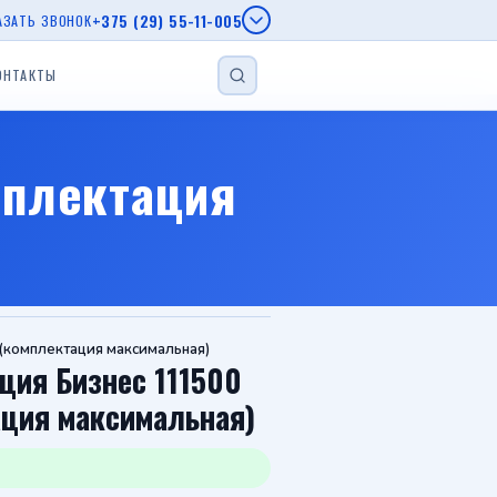
+375 (29) 55-11-005
АЗАТЬ ЗВОНОК
ОНТАКТЫ
НАЙТИ
епы МЗСА
мплектация
епы AL-KO
г.
еп
Прицеп для лодки
Прицеп с бортом
Автовозы
(комплектация максимальная)
ция Бизнес 111500
ация максимальная)
Viber