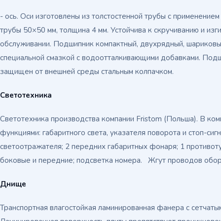
- ось. Оси изготовлены из толстостенной трубы с применение
трубы 50×50 мм, толщина 4 мм. Устойчива к скручиванию и изг
обслуживании. Подшипник компактный, двухрядный, шариковы
специальной смазкой с водоотталкивающими добавками. Подш
защищен от внешней среды стальным колпачком.
Светотехника
Светотехника производства компании Fristom (Польша). В ком
функциями: габаритного света, указателя поворота и стоп-сиг
светоотражателя; 2 передних габаритных фонаря; 1 противо
боковые и передние; подсветка номера. Жгут проводов обо
Днище
Транспортная влагостойкая ламинированная фанера с сетчат