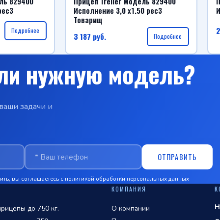
ель 829400
Прицеп Treiler Модель 829400
П
рес3
Исполнение 3,0 х1.50 рес3
И
Товарищ
2
Подробнее
3 187
руб.
Подробнее
ли нужную модель?
ваши задачи и
ОТПРАВИТЬ
ть, вы соглашаетесь с
политикой обработки персональных данных
КОМПАНИЯ
К
Н
рицепы до 750 кг.
О компании