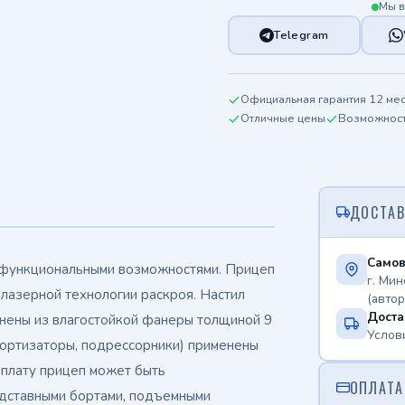
Мы в
Telegram
Официальная гарантия 12 ме
Отличные цены
Возможность
ДОСТАВ
Самов
функциональными возможностями. Прицеп
г. Мин
 лазерной технологии раскроя. Настил
(авто
Доста
нены из влагостойкой фанеры толщиной 9
Услов
амортизаторы, подрессорники) применены
 плату прицеп может быть
ОПЛАТА
надставными бортами, подъемными