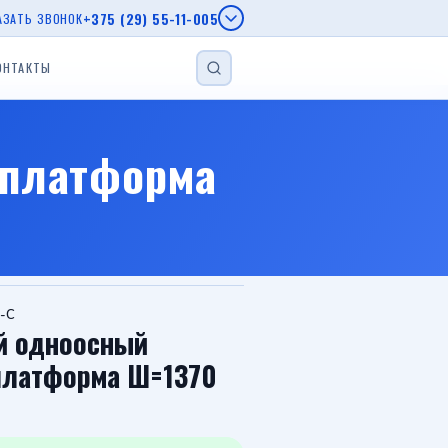
+375 (29) 55-11-005
АЗАТЬ ЗВОНОК
ОНТАКТЫ
НАЙТИ
епы МЗСА
(платформа
епы AL-KO
г.
еп
Прицеп для лодки
Прицеп с бортом
Автовозы
-С
й одноосный
(платформа Ш=1370
Viber