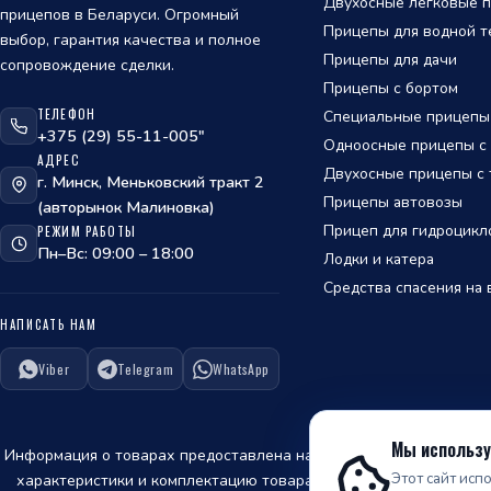
Двухосные легковые п
прицепов в Беларуси. Огромный
Прицепы для водной т
выбор, гарантия качества и полное
Прицепы для дачи
сопровождение сделки.
Прицепы с бортом
ТЕЛЕФОН
Специальные прицепы
ОТПРАВИТЬ
+375 (29) 55-11-005"
Одноосные прицепы с т
АДРЕС
политикой
Двухосные прицепы с т
г. Минск, Меньковский тракт 2
обработки персональных данных
Прицепы автовозы
(авторынок Малиновка)
Прицеп для гидроцикл
РЕЖИМ РАБОТЫ
Пн–Вс: 09:00 – 18:00
Лодки и катера
Средства спасения на 
ОТПРАВИТЬ
НАПИСАТЬ НАМ
политикой
Viber
Telegram
WhatsApp
обработки персональных данных
Мы использу
Информация о товарах предоставлена на сайте для ознакомления
Этот сайт исп
характеристики и комплектацию товара, предварительно не ув