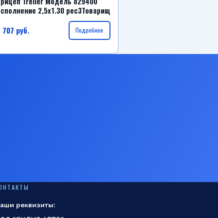
рицеп Treiler Модель 829400
сполнение 2,5х1.30 рес3Товарищ
 707
руб.
Подробнее
ОНТАКТЫ
аши реквизиты: