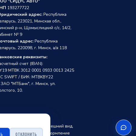
ОО "СИДУС АВТО"
НП
193277722
ридический адрес:
Республика
еларусь, 223021, Минская обл.,
инский р-н, Щомыслицкий с/с, 14/2,
абинет № 9
очтовый адрес:
Республика
еларусь, 220098, г. Минск, а/я 118
анковские реквизиты:
асчетный счет (IBAN):
Y19 MTBK 3012 0001 0933 0013 2425
IC SWIFT / БИК: MTBKBY22
 ЗАО "МТБанк", г. Минск, ул.
олстого, 10.
собой право изменять внешний вид,
, точной стоимости и оформление
ТЬ
ОТКЛОНИТЬ