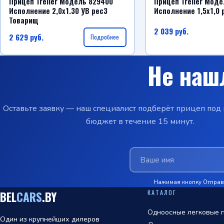
Прицеп Treiler Модель 829400
Прицеп Treiler Мод
Исполнение 2,0х1.30 УВ рес3
Исполнение 1,5х1,0 
Товарищ
2 039
руб.
2 629
руб.
Подробнее
Не наш
Оставьте заявку — наш специалист подберёт прицеп под 
бюджет в течение 15 минут.
Нажимая кнопку Отправи
КАТАЛОГ
BEL
CARS
.BY
Одноосные легковые п
Один из крупнейших дилеров