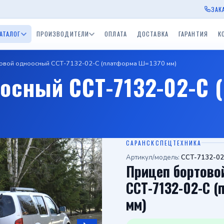
ЗАК
АТАЛОГ
ПРОИЗВОДИТЕЛИ
ОПЛАТА
ДОСТАВКА
ГАРАНТИЯ
К
овой одноосный ССТ-7132-02-С (платформа Ш=1370 мм)
ы Экспедиция
Прицепы для водной
Прицепы BelTrailer
Прицепы для дачи
Приц
осный ССТ-7132-02-С 
окамский РМЗ)
техники (лодочные)
пы ССТ
Одноосные прицепы с
Двухосные прицепы с
Прицепы БелАЗ
Приц
скСпецТехника)
тормозом 750 - 3500 кг.
тормозом 750 - 3500 к
Одноосный приц
Прицеп для дачи
Средства спасения на
в
ы Tiki
Лодки и катера
воде
САРАНСКСПЕЦТЕХНИКА
Артикул/модель:
ССТ-7132-02
Прицеп бортово
ССТ-7132-02-С 
мм)