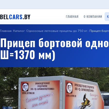
BEL
CARS
.BY
ГЛАВНАЯ
О КОМПАНИИ
К
Главная
Каталог
Одноосные легковые прицепы до 750 кг.
Прицеп борт
Одноосные легковые
Двухосные легковые
Прицеп
Прицепы ООО ТРЕЙЛЕР
Прицеп бортовой одно
прицепы до 750 кг.
прицепы до 750 кг.
(Красн
Ш=1370 мм)
Прице
Прицепы с бортом
Прицепы Вектор (ЛАВ)
Специальные прицепы
(Саран
Прицепы автовозы
Прицепы Respo
Прицеп для гидроцикло
Прицеп