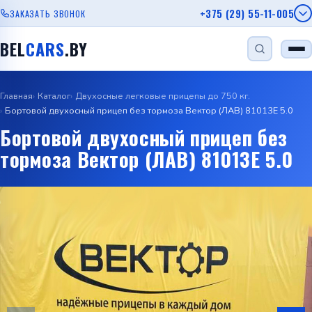
+375 (29) 55-11-005
ЗАКАЗАТЬ ЗВОНОК
BEL
CARS
.BY
Главная
Каталог
Двухосные легковые прицепы до 750 кг.
НАЙТИ
Бортовой двухосный прицеп без тормоза Вектор (ЛАВ) 81013E 5.0
Бортовой двухосный прицеп без
тормоза Вектор (ЛАВ) 81013E 5.0
Одноосный прицеп
Прицеп для лодки
Прицеп для дачи
Прицеп с бортом
Автовозы
Viber