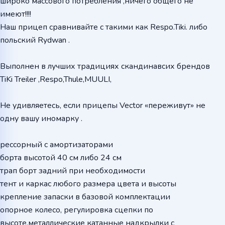
широко массового потребления ,ничего общего не
имеют!!!!
Наш прицеп сравнивайте с такими как Respo.Tiki. либо
польский Rydwan .
Выполнен в лучших традициях скандинавсих брендов
TiKi Treiler ,Respo,Thule,MUULI,
Не удивляетесь, если прицепы Vector «переживут» не
одну вашу иномарку .
рессорный с амортизаторами
борта высотой 40 см либо 24 см
трап борт задний при необходимости
тент и каркас любого размера цвета и высоты
крепление запаски в базовой комплектации
опорное колесо, регулировка сцепки по
высоте,металлические катанные надкрылки с