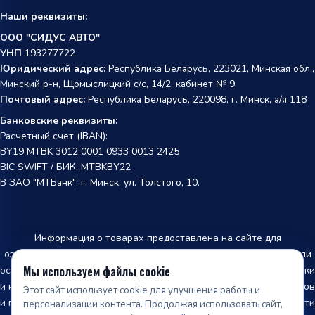
Наши реквизиты:
ООО "СИДУС АВТО"
УНП
193277722
Юридический адрес:
Республика Беларусь, 223021, Минская обл.,
Минский р-н, Щомыслицкий с/с, 14/2, кабинет № 9
Почтовый адрес:
Республика Беларусь, 220098, г. Минск, а/я 118
Банковские реквизиты:
Расчетный счет (IBAN):
BY19 MTBK 3012 0001 0933 0013 2425
BIC SWIFT / БИК: MTBKBY22
В ЗАО "МТБанк", г. Минск, ул. Толстого, 10.
Информация о товарах предоставлена на сайте для
ознакомления и не является публичной офертой. Производители
Мы используем файлы cookie
оставляют за собой право изменять внешний вид, характеристики
и комплектацию товара, предварительно не уведомляя продавцов
Этот сайт использует cookie для улучшения работы и
и потребителей. Информация о наличии товара, точной стоимости
персонализации контента. Продолжая использовать сайт,