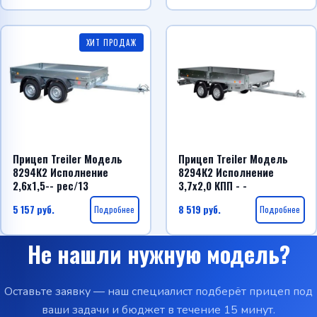
ХИТ ПРОДАЖ
Прицеп Treiler Модель
Прицеп Treiler Модель
8294К2 Исполнение
8294К2 Исполнение
2,6х1,5-- рес/13
3,7х2,0 КПП - -
5 157
руб.
Подробнее
8 519
руб.
Подробнее
Не нашли нужную модель?
Оставьте заявку — наш специалист подберёт прицеп под
ваши задачи и бюджет в течение 15 минут.