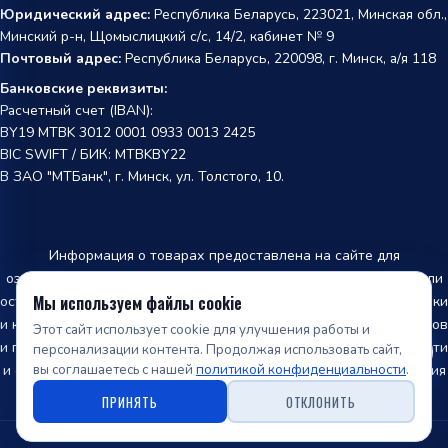
Юридический адрес:
Республика Беларусь, 223021, Минская обл.,
Минский р-н, Щомыслицкий с/с, 14/2, кабинет № 9
Почтовый адрес:
Республика Беларусь, 220098, г. Минск, а/я 118
Банковские реквизиты:
Расчетный счет (IBAN):
BY19 MTBK 3012 0001 0933 0013 2425
BIC SWIFT / БИК: MTBKBY22
В ЗАО "МТБанк", г. Минск, ул. Толстого, 10.
Информация о товарах предоставлена на сайте для
ознакомления и не является публичной офертой. Производители
Мы используем файлы cookie
оставляют за собой право изменять внешний вид, характеристики
и комплектацию товара, предварительно не уведомляя продавцов
Этот сайт использует cookie для улучшения работы и
и потребителей. Информация о наличии товара, точной стоимости
персонализации контента. Продолжая использовать сайт,
вы соглашаетесь с нашей
политикой конфиденциальности
.
и оформление заказа производится только после подтверждения
менеджером нашей компании.
ПРИНЯТЬ
ОТКЛОНИТЬ