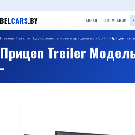
BEL
CARS
.BY
ГЛАВНАЯ
О КОМПАНИИ
К
Главная
Каталог
Двухосные легковые прицепы до 750 кг.
Прицеп Treil
Одноосные легковые
Двухосные легковые
Прицеп
Прицепы ООО ТРЕЙЛЕР
Прицеп Treiler Модель
прицепы до 750 кг.
прицепы до 750 кг.
(Красн
-
Прице
Прицепы с бортом
Прицепы Вектор (ЛАВ)
Специальные прицепы
(Саран
Прицепы автовозы
Прицепы Respo
Прицеп для гидроцикло
Прицеп