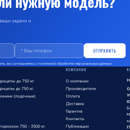
ли нужную модель?
ваши задачи и
ОТПРАВИТЬ
ть, вы соглашаетесь с
политикой обработки персональных данных
КОМПАНИЯ
К
Н
рицепы до 750 кг.
О компании
рицепы до 750 кг.
Производители
О
У
ехники (лодочные)
Оплата
Ю
Доставка
Б
Гарантия
М
Контакты
к
ормозом 750 - 3500 кг.
Публикации
П