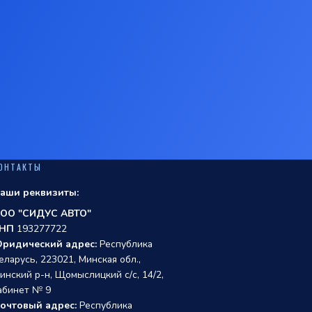
ОНТАКТЫ
аши реквизиты:
ОО "СИДУС АВТО"
НП
193277722
ридический адрес:
Республика
еларусь, 223021, Минская обл.,
инский р-н, Щомыслицкий с/с, 14/2,
абинет № 9
очтовый адрес:
Республика