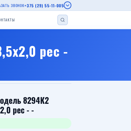
+375 (29) 55-11-005
АЗАТЬ ЗВОНОК
ОНТАКТЫ
НАЙТИ
епы МЗСА
5x2,0 рес -
епы AL-KO
г.
еп
Прицеп для лодки
Прицеп с бортом
Автовозы
Модель 8294К2
,0 рес - -
Viber