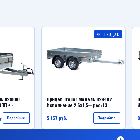
ХИТ ПРОДАЖ
ль 829800
Прицеп Treiler Модель 8294К2
П
КПП + -
Исполнение 2,6х1,5-- рес/13
И
5 157
руб.
8
у
Подробнее
Подробнее