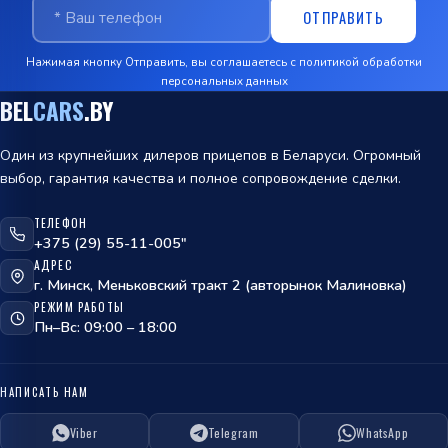
ОТПРАВИТЬ
Нажимая кнопку Отправить, вы соглашаетесь с
политикой обработки
персональных данных
BEL
CARS
.BY
Один из крупнейших дилеров прицепов в Беларуси. Огромный
выбор, гарантия качества и полное сопровождение сделки.
ТЕЛЕФОН
ОТПРАВИТЬ
+375 (29) 55-11-005"
АДРЕС
политикой
г. Минск, Меньковский тракт 2 (авторынок Малиновка)
обработки персональных данных
РЕЖИМ РАБОТЫ
Пн–Вс: 09:00 – 18:00
НАПИСАТЬ НАМ
Viber
Telegram
WhatsApp