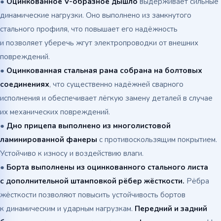
●
Оцинкованное
V-образное
дышло
выдерживает сильные
динамические нагрузки. Оно выполнено из замкнутого
стального профиля, что повышает его надёжность
и позволяет уберечь жгут электропроводки от внешних
повреждений.
●
Оцинкованная стальная рама собрана на болтовых
соединениях
, что существенно надёжней сварного
исполнения и обеспечивает лёгкую замену деталей в случае
их механических повреждений.
●
Д
но прицепа выполнено из многолистовой
ламинированной фанеры
с противоскользящим покрытием.
Устойчиво к износу и воздействию влаги.
●
Борта выполнены из оцинкованного стального листа
с дополнительной штамповкой рёбер жёсткости.
Рёбра
жёсткости позволяют повысить устойчивость бортов
к динамическим и ударным нагрузкам.
Передний и задний