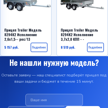
Прицеп Treiler Модель
Прицеп Treiler Модель
8294К2 Исполнение
8294К2 Исполнение
2,6х1,5-- рес/13
3,7х2,0 КПП - -
5 157
руб.
Подробнее
8 519
руб.
Подробнее
Не нашли нужную модель?
Оставьте заявку — наш специалист подберёт прицеп под
ваши задачи и бюджет в течение 15 минут.