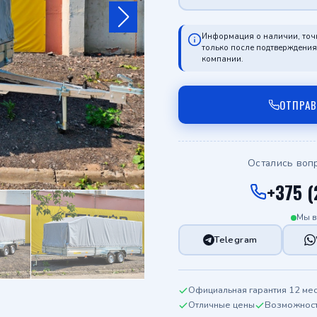
Информация о наличии, точ
только после подтверждени
компании.
ОТПРА
Остались воп
+375 (
Мы в
Telegram
Официальная гарантия 12 ме
Отличные цены
Возможность