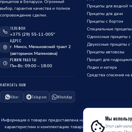
прицепов в Беларуси. Огромный
Прицепы для водной т
выбор, гарантия качества и полное
Прицепы для дачи
сопровождение сделки.
Прицепы с бортом
ТЕЛЕФОН
Специальные прицепы
ОТПРАВИТЬ
+375 (29) 55-11-005"
Одноосные прицепы с т
АДРЕС
политикой
Двухосные прицепы с т
г. Минск, Меньковский тракт 2
обработки персональных данных
Прицепы автовозы
(авторынок Малиновка)
Прицеп для гидроцикл
РЕЖИМ РАБОТЫ
Пн–Вс: 09:00 – 18:00
Лодки и катера
Средства спасения на 
ОТПРАВИТЬ
НАПИСАТЬ НАМ
политикой
Viber
Telegram
WhatsApp
обработки персональных данных
Мы использу
Информация о товарах предоставлена на сайте для ознакомления
Этот сайт исп
характеристики и комплектацию товара, предварительно не ув