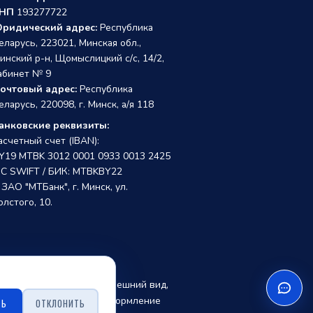
НП
193277722
ридический адрес:
Республика
еларусь, 223021, Минская обл.,
инский р-н, Щомыслицкий с/с, 14/2,
абинет № 9
очтовый адрес:
Республика
еларусь, 220098, г. Минск, а/я 118
анковские реквизиты:
асчетный счет (IBAN):
Y19 MTBK 3012 0001 0933 0013 2425
IC SWIFT / БИК: MTBKBY22
 ЗАО "МТБанк", г. Минск, ул.
олстого, 10.
собой право изменять внешний вид,
, точной стоимости и оформление
ТЬ
ОТКЛОНИТЬ