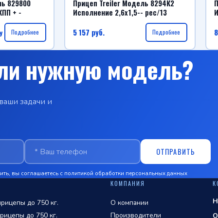
ль 829800
Прицеп Treiler Модель 8294К2
П
КПП + -
Исполнение 2,6х1,5-- рес/13
И
5 157
руб.
8
у
Подробнее
Подробнее
ли нужную модель?
ваши задачи и
ОТПРАВИТЬ
ть, вы соглашаетесь с
политикой обработки персональных данных
КОМПАНИЯ
К
Н
рицепы до 750 кг.
О компании
рицепы до 750 кг.
Производители
О