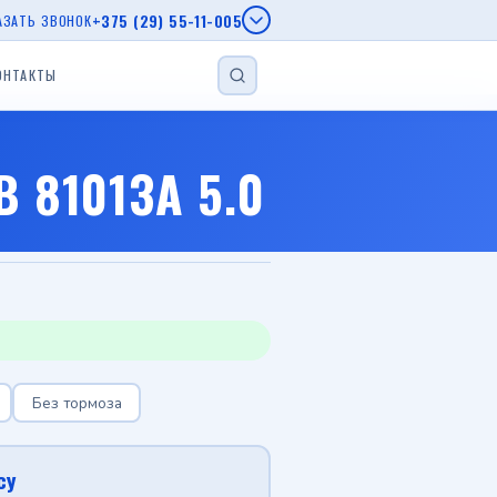
+375 (29) 55-11-005
АЗАТЬ ЗВОНОК
ОНТАКТЫ
НАЙТИ
епы МЗСА
 81013A 5.0
епы AL-KO
г.
еп
Прицеп для лодки
Прицеп с бортом
Автовозы
Без тормоза
Viber
су