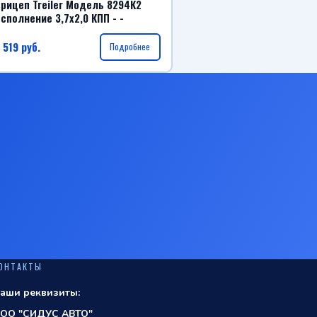
рицеп Treiler Модель 8294К2
сполнение 3,7х2,0 КПП - -
 519
руб.
Подробнее
ОНТАКТЫ
аши реквизиты:
ОО "СИДУС АВТО"