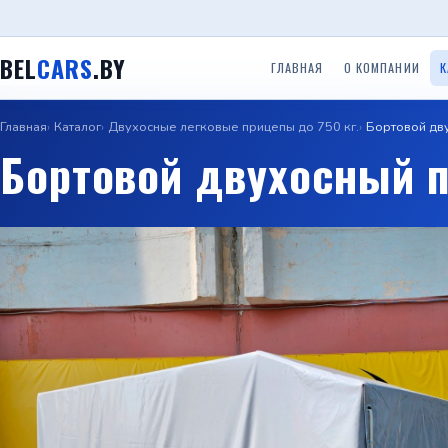
BEL
CARS
.BY
ГЛАВНАЯ
О КОМПАНИИ
К
Главная
Каталог
Двухосные легковые прицепы до 750 кг.
Бортовой дв
Одноосные легковые
Двухосные легковые
Прицеп
Прицепы ООО ТРЕЙЛЕР
Бортовой двухосный п
прицепы до 750 кг.
прицепы до 750 кг.
(Красн
Прице
Прицепы с бортом
Прицепы Вектор (ЛАВ)
Специальные прицепы
(Саран
Прицепы автовозы
Прицепы Respo
Прицеп для гидроцикло
Прицеп