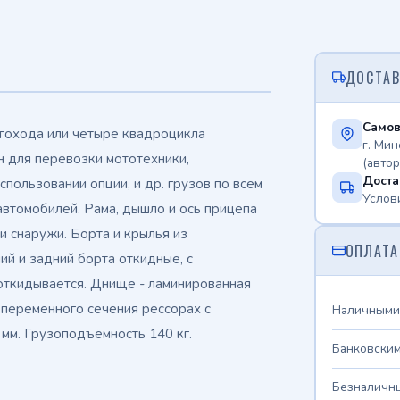
ДОСТАВ
Самов
гохода или четыре квадроцикла
г. Мин
 для перевозки мототехники,
(авто
Доста
пользовании опции, и др. грузов по всем
Услов
автомобилей. Рама, дышло и ось прицепа
и снаружи. Борта и крылья из
ОПЛАТА
ий и задний борта откидные, с
откидывается. Днище - ламинированная
 переменного сечения рессорах с
Наличными
мм. Грузоподъёмность 140 кг.
Банковским
Безналичны