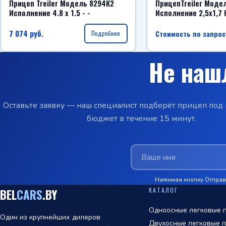
Прицеп Treiler Модель 8294К2
ПрицепTreiler Моде
Исполнение 4.8 x 1.5 - -
Исполнение 2,5х1,7 
7 074
руб.
Стоимость по запрос
Подробнее
Не наш
Оставьте заявку — наш специалист подберёт прицеп под 
бюджет в течение 15 минут.
Нажимая кнопку Отправи
КАТАЛОГ
BEL
CARS
.BY
Одноосные легковые п
Один из крупнейших дилеров
Двухосные легковые п