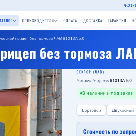
ЗАК
АТАЛОГ
ПРОИЗВОДИТЕЛИ
ОПЛАТА
ДОСТАВКА
ГАРАНТИЯ
К
ухосный прицеп без тормоза ЛАВ 81013A 5.0
ы Экспедиция
Прицепы для водной
Прицепы BelTrailer
Прицепы для дачи
Приц
рицеп без тормоза ЛАВ
окамский РМЗ)
техники (лодочные)
пы ССТ
Одноосные прицепы с
Двухосные прицепы с
Прицепы БелАЗ
Приц
скСпецТехника)
тормозом 750 - 3500 кг.
тормозом 750 - 3500 к
Одноосный приц
ВЕКТОР (ЛАВ)
Прицеп для дачи
Артикул/модель:
81013A 5.0
Средства спасения на
в
ы Tiki
Лодки и катера
воде
В наличии и под заказ
Бортовой
Двухосный
Стоимость по запро