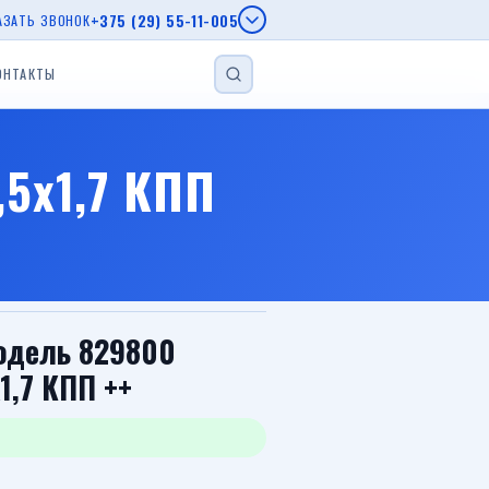
+375 (29) 55-11-005
АЗАТЬ ЗВОНОК
ОНТАКТЫ
НАЙТИ
епы МЗСА
,5х1,7 КПП
епы AL-KO
г.
еп
Прицеп для лодки
Прицеп с бортом
Автовозы
Модель 829800
1,7 КПП ++
Viber