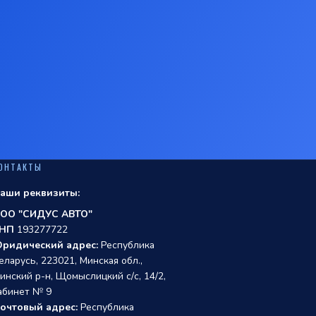
ОНТАКТЫ
аши реквизиты:
ОО "СИДУС АВТО"
НП
193277722
ридический адрес:
Республика
еларусь, 223021, Минская обл.,
инский р-н, Щомыслицкий с/с, 14/2,
абинет № 9
очтовый адрес:
Республика