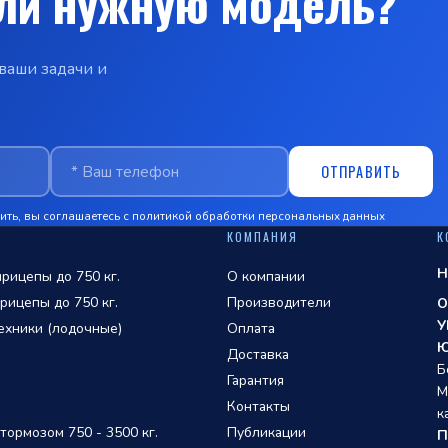
ли нужную модель?
ваши задачи и
ОТПРАВИТЬ
ть, вы соглашаетесь с
политикой обработки персональных данных
КОМПАНИЯ
К
Н
рицепы до 750 кг.
О компании
рицепы до 750 кг.
Производители
О
У
ехники (лодочные)
Оплата
Ю
Доставка
Б
Гарантия
М
Контакты
к
ормозом 750 - 3500 кг.
Публикации
П