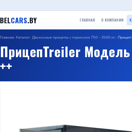
BEL
CARS
.BY
ГЛАВНАЯ
О КОМПАНИИ
К
Главная
Каталог
Двухосные прицепы с тормозом 750 - 3500 кг.
ПрицепT
Одноосные легковые
Двухосные легковые
Прицеп
Прицепы ООО ТРЕЙЛЕР
ПрицепTreiler Модель
прицепы до 750 кг.
прицепы до 750 кг.
(Красн
++
Прице
Прицепы с бортом
Прицепы Вектор (ЛАВ)
Специальные прицепы
(Саран
Прицепы автовозы
Прицепы Respo
Прицеп для гидроцикло
Прицеп