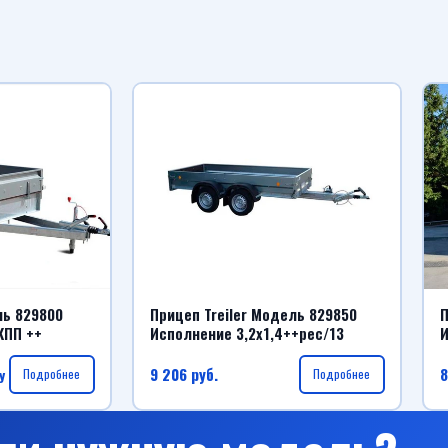
ль 829800
Прицеп Treiler Модель 829850
П
КПП ++
Исполнение 3,2х1,4++рес/13
И
9 206
руб.
8
у
Подробнее
Подробнее