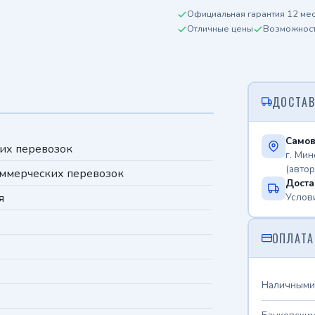
Официальная гарантия 12 ме
Отличные цены
Возможность
ДОСТАВ
Самов
их перевозок
г. Мин
(авто
ммерческих перевозок
Доста
Услов
я
ОПЛАТА
Наличными
0