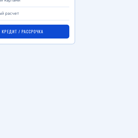
и картами
й расчет
КРЕДИТ / РАССРОЧКА