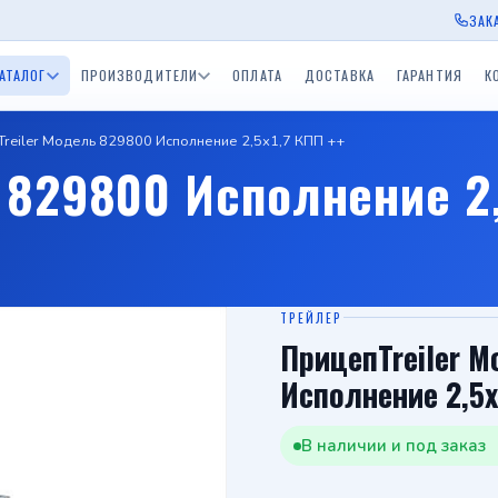
ЗАК
АТАЛОГ
ПРОИЗВОДИТЕЛИ
ОПЛАТА
ДОСТАВКА
ГАРАНТИЯ
К
reiler Модель 829800 Исполнение 2,5х1,7 КПП ++
ы Экспедиция
Прицепы для водной
Прицепы BelTrailer
Прицепы для дачи
Приц
 829800 Исполнение 2
окамский РМЗ)
техники (лодочные)
пы ССТ
Одноосные прицепы с
Двухосные прицепы с
Прицепы БелАЗ
Приц
скСпецТехника)
тормозом 750 - 3500 кг.
тормозом 750 - 3500 к
Одноосный приц
Прицеп для дачи
Средства спасения на
в
ы Tiki
Лодки и катера
воде
ТРЕЙЛЕР
ПрицепTreiler 
Исполнение 2,5х
В наличии и под заказ