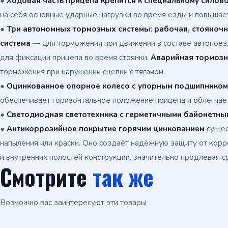
●
Ходовая часть прицепа крепится к специальному силов
на себя основные ударные нагрузки во время езды и повышае
●
Три автономных тормозных системы: рабочая, стояночн
система
— для торможения при движении в составе автопоез
для фиксации прицепа во время стоянки.
Аварийная тормозн
торможения при нарушении сцепки с тягачом.
●
Оцинкованное опорное колесо с упорным подшипником
обеспечивает горизонтальное положение прицепа и облегчае
●
Светодиодная светотехника с герметичными байонетны
●
Антикоррозийное покрытие горячим цинкованием
сущес
напыления или краски. Оно создаёт надёжную защиту от корро
и внутренних полостей конструкции, значительно продлевая с
Смотрите
так же
Возможно вас заинтересуют эти товары