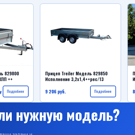
ль 829800
Прицеп Treiler Модель 829850
П
КПП ++
Исполнение 3,2х1,4++рес/13
И
9 206
руб.
8
у
Подробнее
Подробнее
ли нужную модель?
ваши задачи и