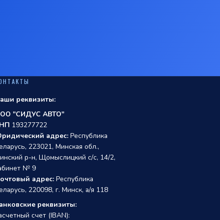
ОНТАКТЫ
аши реквизиты:
ОО "СИДУС АВТО"
НП
193277722
ридический адрес:
Республика
еларусь, 223021, Минская обл.,
инский р-н, Щомыслицкий с/с, 14/2,
абинет № 9
очтовый адрес:
Республика
еларусь, 220098, г. Минск, а/я 118
анковские реквизиты:
асчетный счет (IBAN):