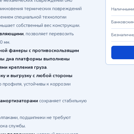
чае механических повреждений оно
зникновения термических повреждений
Наличными
нением специальной технологии
Банковским
ньшает собственный вес конструкции.
равляющими
, позволяет перевозить
Безналичны
0 мм.
ной фанеры с противоскользящим
ы дна платформы выполнены
ями крепления груза
.
ку и выгрузку с любой стороны
о профиля, устойчивы к коррозии
 амортизаторами
сохраняет стабильную
лпаками, подшипники не требуют
рока службы.