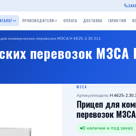
ЗАК
АТАЛОГ
ПРОИЗВОДИТЕЛИ
ОПЛАТА
ДОСТАВКА
ГАРАНТИЯ
К
 для коммерческих перевозок МЗСА H 4625-2.30.311
ы Экспедиция
Прицепы для водной
Прицепы BelTrailer
Прицепы для дачи
Приц
ских перевозок МЗСА 
окамский РМЗ)
техники (лодочные)
пы ССТ
Одноосные прицепы с
Двухосные прицепы с
Прицепы БелАЗ
Приц
скСпецТехника)
тормозом 750 - 3500 кг.
тормозом 750 - 3500 к
Одноосный приц
Прицеп для дачи
Средства спасения на
в
ы Tiki
Лодки и катера
воде
МЗСА
Артикул/модель:
H 4625-2.30.
Прицеп для ком
перевозок МЗСА 
В наличии и под заказ