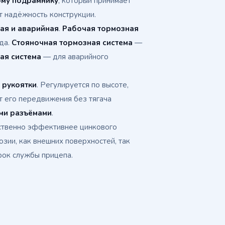
ому подрамнику
, который принимает
т надёжность конструкции.
ая и аварийная
.
Рабочая тормозная
да.
Стояночная тормозная система
—
ая система
— для аварийного
 рукоятки
. Регулируется по высоте,
т его передвижения без тягача
ми разъёмами
.
твенно эффективнее цинкового
зии, как внешних поверхностей, так
рок службы прицепа.