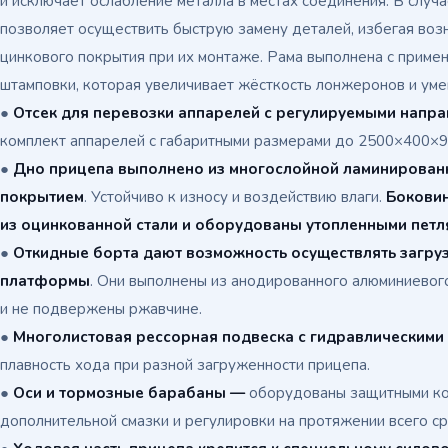
и исключает ослабление металла в местах соединения. В слу
позволяет осуществить быструю замену деталей, избегая во
цинкового покрытия при их монтаже. Рама выполнена с приме
штамповки, которая увеличивает жёсткость лонжеронов и уме
●
Отсек для перевозки аппарелей с регулируемыми нап
комплект аппарелей с габаритными размерами до 2500×400×9
●
Дно прицепа выполнено из многослойной ламинирован
покрытием
. Устойчиво к износу и воздействию влаги.
Боковин
из оцинкованной стали и оборудованы утопленными петл
●
Откидные борта дают возможность осуществлять загруз
платформы
. Они выполнены из анодированного алюминиевог
и не подвержены ржавчине.
●
М
ноголистовая рессорная подвеска с гидравлическими
плавность хода при разной загруженности прицепа.
●
Оси и тормозные барабаны —
оборудованы защитными ко
дополнительной смазки и регулировки на протяжении всего с