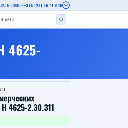
+375 (29) 55-11-005
АЗАТЬ ЗВОНОК
ОНТАКТЫ
НАЙТИ
епы МЗСА
H 4625-
епы AL-KO
г.
еп
Прицеп для лодки
Прицеп с бортом
Автовозы
311
мерческих
H 4625-2.30.311
Viber