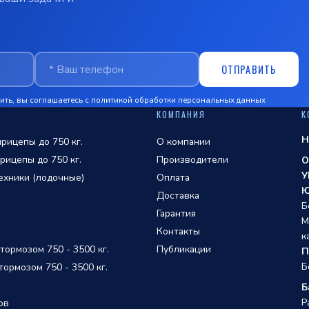
ОТПРАВИТЬ
ть, вы соглашаетесь с
политикой обработки персональных данных
КОМПАНИЯ
К
Н
рицепы до 750 кг.
О компании
рицепы до 750 кг.
Производители
О
У
ехники (лодочные)
Оплата
Ю
Доставка
Б
Гарантия
М
Контакты
к
ормозом 750 - 3500 кг.
Публикации
П
Б
ормозом 750 - 3500 кг.
Б
Р
ов