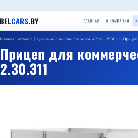
BEL
CARS
.BY
ГЛАВНАЯ
О КОМПАНИИ
К
Главная
Каталог
Двухосные прицепы с тормозом 750 - 3500 кг.
Прицеп
Одноосные легковые
Двухосные легковые
Прицеп
Прицепы ООО ТРЕЙЛЕР
Прицеп для коммерче
прицепы до 750 кг.
прицепы до 750 кг.
(Красн
2.30.311
Прице
Прицепы с бортом
Прицепы Вектор (ЛАВ)
Специальные прицепы
(Саран
Прицепы автовозы
Прицепы Respo
Прицеп для гидроцикло
Прицеп