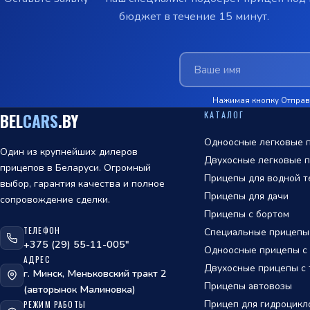
бюджет в течение 15 минут.
Нажимая кнопку Отправи
КАТАЛОГ
BEL
CARS
.BY
Одноосные легковые п
Один из крупнейших дилеров
Двухосные легковые п
прицепов в Беларуси. Огромный
Прицепы для водной т
выбор, гарантия качества и полное
Прицепы для дачи
сопровождение сделки.
Прицепы с бортом
ТЕЛЕФОН
Специальные прицепы
ОТПРАВИТЬ
+375 (29) 55-11-005"
Одноосные прицепы с т
АДРЕС
политикой
Двухосные прицепы с т
г. Минск, Меньковский тракт 2
обработки персональных данных
Прицепы автовозы
(авторынок Малиновка)
Прицеп для гидроцикл
РЕЖИМ РАБОТЫ